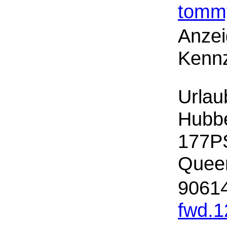
tomm
Anzei
Kennz
Urlau
Hubbe
177PS
Quee
90614
fwd.