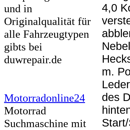
4,0 K
und in
verst
Originalqualität für
abble
alle Fahrzeugtypen
Nebel
gibts bei
Hecks
duwrepair.de
m. Po
Leder
des D
Motorradonline24
hinte
Motorrad
Start
Suchmaschine mit