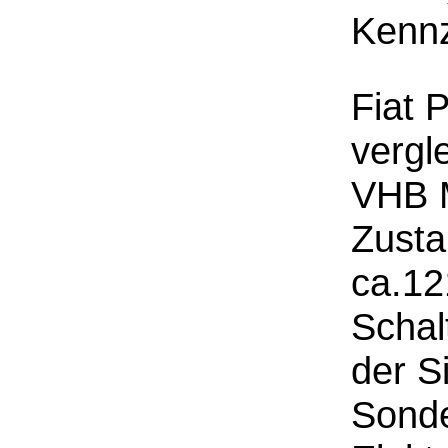
Kennz
Fiat 
vergl
VHB M
Zusta
ca.12
Schal
der S
Sonde