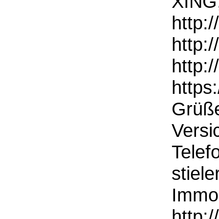
XING,
http:
http:/
http:
https
Grüße
Versi
Telef
stiel
Immob
http: