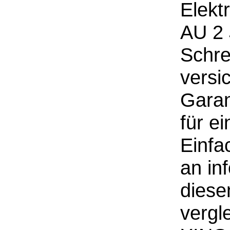
Elekt
AU 2 
Schre
versi
Garan
für e
Einfa
an in
diese
vergl