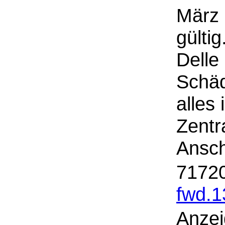
März 
gülti
Delle
Schäd
alles
Zentr
Ansc
71720
fwd.
Anzei