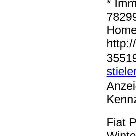
* Imm
78299
Homep
http:
35519
stiele
Anzei
Kennz
Fiat 
Winte