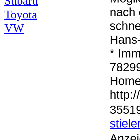
Subaru
nach 
Toyota
schne
VW
Hans-
* Imm
78299
Homep
http:
35519
stiele
Anzei