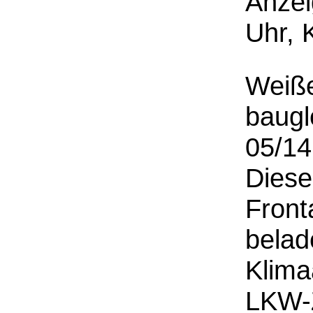
Anzei
Uhr, 
Weiße
baugl
05/14
Diese
Front
belad
Klima
LKW-Z