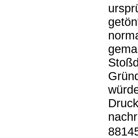
urspr
getön
norma
gemac
Stoßd
Gründ
würde
Druck
nachr
88145