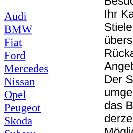
Besuc
Ihr K
Audi
Stiel
BMW
übers
Fiat
Rücka
Ford
Angeb
Mercedes
Der S
Nissan
umgeh
Opel
das B
Peugeot
derze
Skoda
Mögli