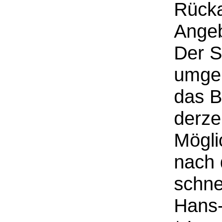
Rücka
Angeb
Der S
umgeh
das B
derze
Mögli
nach 
schne
Hans-