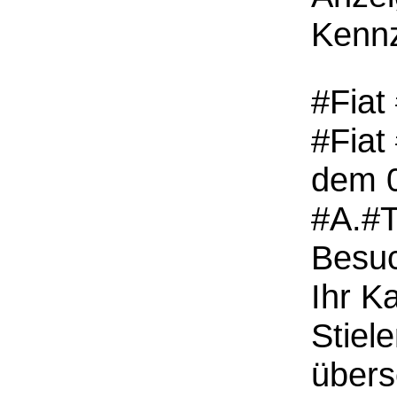
Kennz
#Fiat
#Fiat
dem 0
#A.#T
Besuc
Ihr K
Stiel
übers