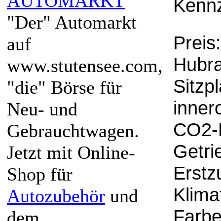
AUTOMARKT
Kennz
"Der" Automarkt
Preis
auf
Hubra
www.stutensee.com,
Sitzpl
"die" Börse für
inner
Neu- und
CO2-E
Gebrauchtwagen.
Getri
Jetzt mit Online-
Erstz
Shop für
Klima
Autozubehör
und
Farbe
dem