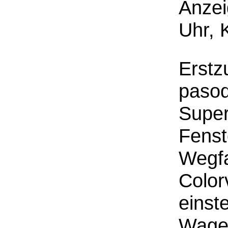
Anzei
Uhr, 
Erstz
pasodo
Super
Fenst
Wegfa
Color
einst
Wagen