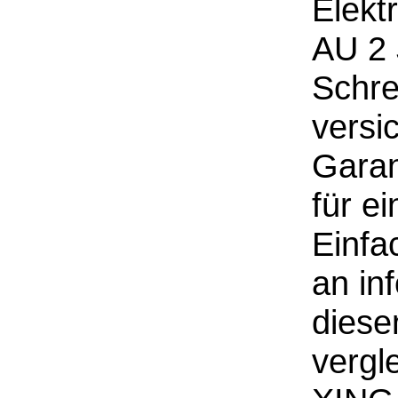
Elekt
AU 2 
Schre
versi
Garan
für e
Einfa
an in
diese
vergl