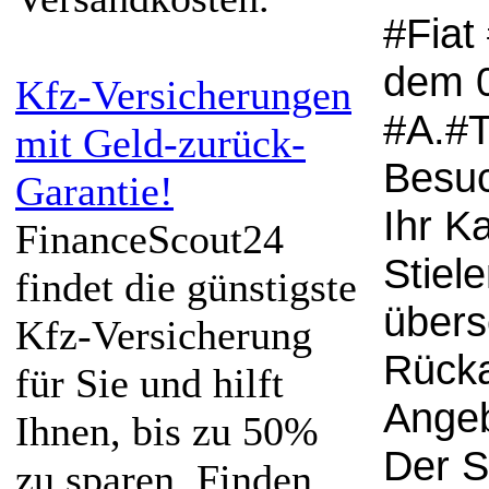
#Fiat
dem 0
Kfz-Versicherungen
#A.#T
mit Geld-zurück-
Besuc
Garantie!
Ihr K
FinanceScout24
Stiel
findet die günstigste
übers
Kfz-Versicherung
Rücka
für Sie und hilft
Angeb
Ihnen, bis zu 50%
Der S
zu sparen. Finden