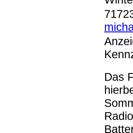
71723
micha
Anzei
Kennz
Das F
hierb
Somme
Radio
Batte