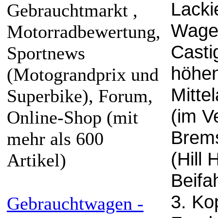
Lacki
Gebrauchtmarkt ,
Wagen
Motorradbewertung,
Casti
Sportnews
höhen
(Motograndprix und
Mitte
Superbike), Forum,
(im V
Online-Shop (mit
Brems
mehr als 600
(Hill
Artikel)
Beifa
3. Kop
Gebrauchtwagen -