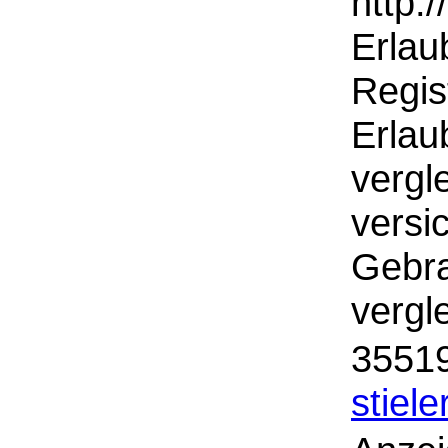
http:
Erlau
Regis
Erlau
vergl
versi
Gebra
vergl
35519
stiele