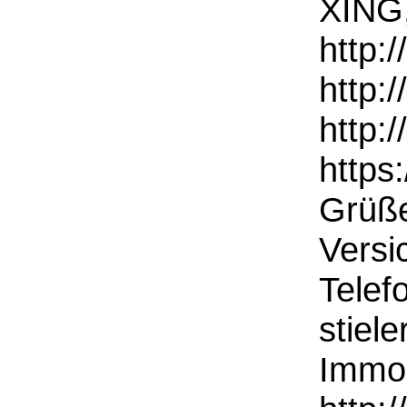
XING,
http:
http:/
http:
https
Grüße
Versi
Telef
stiel
Immob