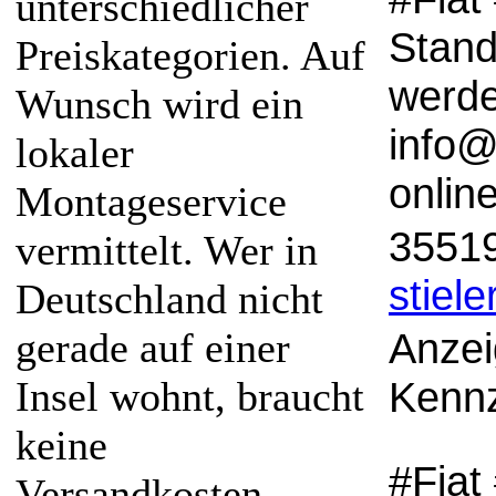
unterschiedlicher
Stand
Preiskategorien. Auf
werde
Wunsch wird ein
info@
lokaler
onlin
Montageservice
35519
vermittelt. Wer in
stiele
Deutschland nicht
gerade auf einer
Anzei
Insel wohnt, braucht
Kennz
keine
#Fiat
Versandkosten.