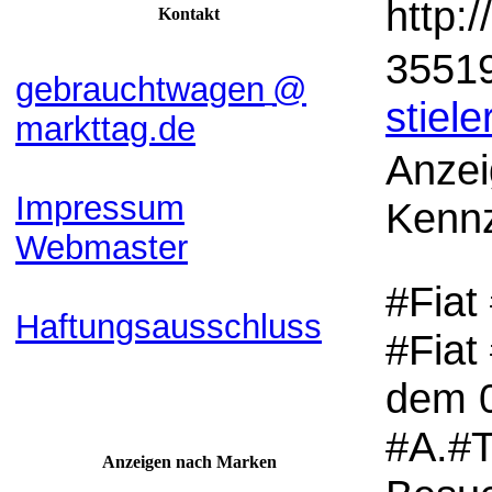
http:
Kontakt
35519
gebrauchtwagen
@
stiele
markttag.de
Anzei
Impressum
Kennz
Webmaster
#Fiat
Haftungsausschluss
#Fiat
dem 0
#A.#T
Anzeigen nach Marken