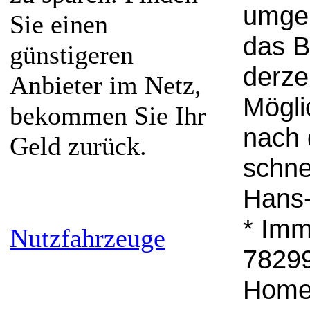
umgeh
Sie einen
das B
günstigeren
derze
Anbieter im Netz,
Mögli
bekommen Sie Ihr
nach 
Geld zurück.
schne
Hans-
* Imm
Nutzfahrzeuge
78299
Homep