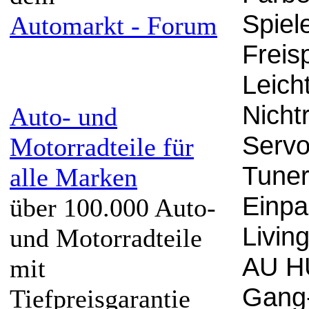
Spiel
Automarkt - Forum
Freis
Leich
Nicht
Auto- und
Servo
Motorradteile für
Tuner
alle Marken
Einpa
über 100.000 Auto-
Livin
und Motorradteile
AU HU
mit
Gang-
Tiefpreisgarantie